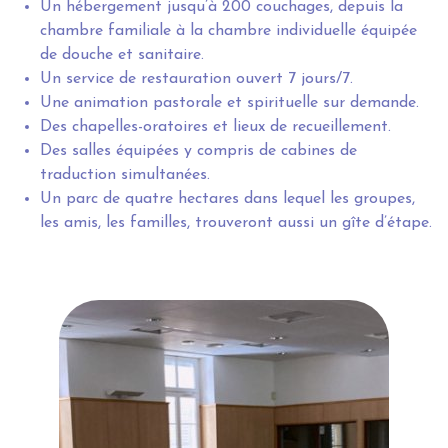
Un hébergement jusqu’à 200 couchages, depuis la
chambre familiale à la chambre individuelle équipée
de douche et sanitaire.
Un service de restauration ouvert 7 jours/7.
Une animation pastorale et spirituelle sur demande.
Des chapelles-oratoires et lieux de recueillement.
Des salles équipées y compris de cabines de
traduction simultanées.
Un parc de quatre hectares dans lequel les groupes,
les amis, les familles, trouveront aussi un gîte d’étape.