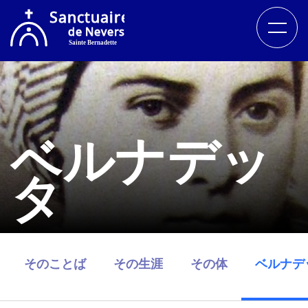
ベルナデッ
タ
そのことば
その生涯
その体
ベルナデ