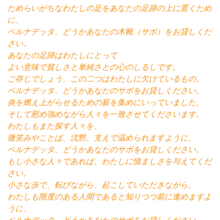
ためらいがちなわたしの足をあなたの足跡の上に置くため
に、
ベルナデッタ、どうかあなたの木靴（サボ）をお貸しくだ
さい。
あなたの足跡はわたしにとって
よい意味で貧しさと単純さとの心のしるしです。
ご存じでしょう、この二つはわたしに欠けているもの。
ベルナデッタ、どうかあなたのサボをお貸しください。
炎を燃え上がらせるための薪を集めにいっていました。
そして慰め強めながら人々を一致させてくださいます。
わたしもまた探す人々を、
微笑みやことば、沈黙、支えで温められますように、
ベルナデッタ、どうかあなたのサボをお貸しください。
もし小さな人々であれば、わたしに慎ましさを与えてくだ
さい。
小さな歩で、転びながら、起こしていただきながら、
わたしも限度のある人間であると知りつつ前に進めますよ
うに、