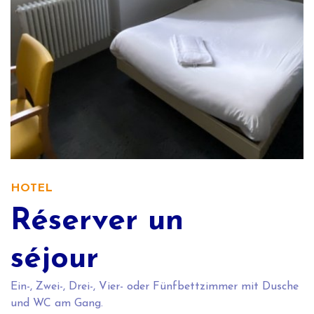
HOTEL
Réserver un
séjour
Ein-, Zwei-, Drei-, Vier- oder Fünfbettzimmer mit Dusche
und WC am Gang.