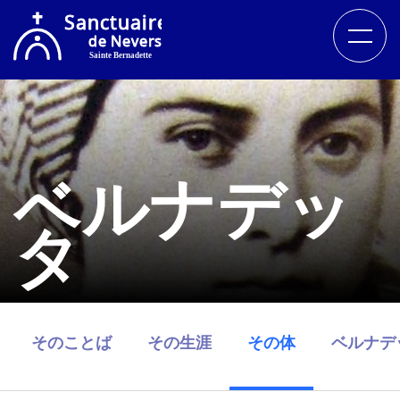
ベルナデッ
タ
そのことば
その生涯
その体
ベルナデ