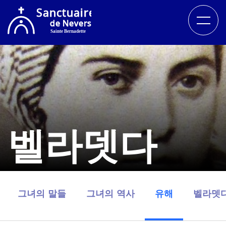
벨라뎃다
그녀의 말들
그녀의 역사
유해
벨라뎃다