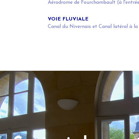
Aérodrome de Fourchambault (à l'entré
VOIE FLUVIALE
Canal du Nivernais et Canal latéral à la