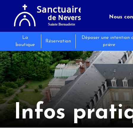
Nous con
La
Déposer une intention 
Le sanct
Séminair
Les évé
Réservation
boutique
prière
Infos pr
Restaura
Actualit
Infos prati