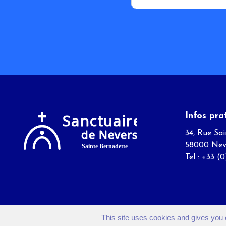
Infos pra
34, Rue Sai
58000 Nev
Tel : +33 (
This site uses cookies and gives you 