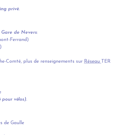
ng privé.
a Gare de Nevers
:
mont-Ferrand)
)
he-Comté, plus de renseignements sur
Réseau
TER
e
 pour vélos).
s de Gaulle