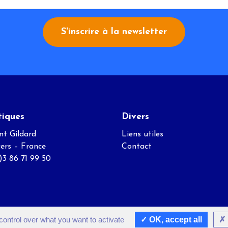
S'inscrire à la newsletter
tiques
Divers
nt Gildard
Liens utiles
ers – France
Contact
0)3 86 71 99 50
control over what you want to activate
OK, accept all
Réalisation
Direct@Web
- Création graphique
NewSoul