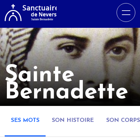
Sainte
Bernadette
SES MOTS
SON HISTOIRE
SON CORPS