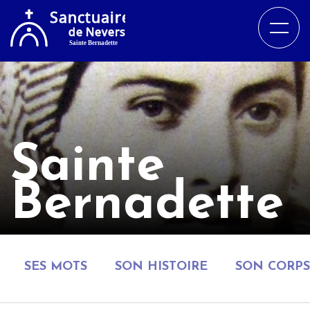
Sainte
Bernadette
SES MOTS
SON HISTOIRE
SON CORPS