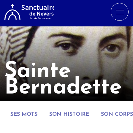
Sainte
Bernadette
SES MOTS
SON HISTOIRE
SON CORPS