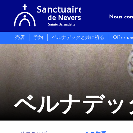
Nous con
売店
予約
ベルナデッタと共に祈る
Offrir u
聖域
Séminair
Les évé
インフォ
レストラ
Actualit
ベルナデッ