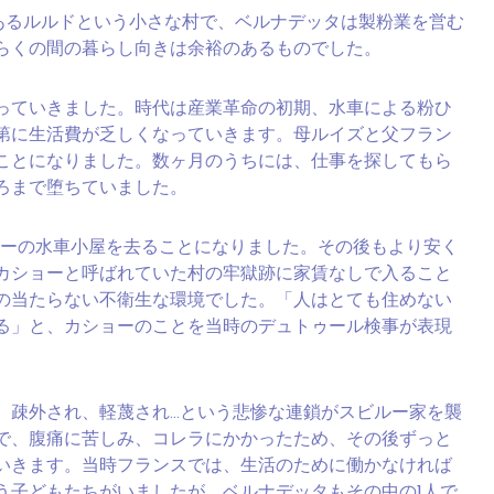
とにあるルルドという小さな村で、ベルナデッタは製粉業を営む
らくの間の暮らし向きは余裕のあるものでした。
っていきました。時代は産業革命の初期、水車による粉ひ
第に生活費が乏しくなっていきます。母ルイズと父フラン
ことになりました。数ヶ月のうちには、仕事を探してもら
ろまで堕ちていました。
ボリーの水車小屋を去ることになりました。その後もより安く
カショーと呼ばれていた村の牢獄跡に家賃なしで入ること
の当たらない不衛生な環境でした。「人はとても住めない
る」と、カショーのことを当時のデュトゥール検事が表現
、疎外され、軽蔑され…という悲惨な連鎖がスビルー家を襲
で、腹痛に苦しみ、コレラにかかったため、その後ずっと
いきます。当時フランスでは、生活のために働かなければ
う子どもたちがいましたが、ベルナデッタもその中の1人で