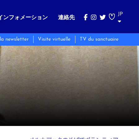
JP
インフォメーション
連絡先
 la newsletter
Visite virtuelle
TV du sanctuaire
ベルナデッタ
巡礼
Messes et Temps de prière
そのことば
四大陸における最も剥奪された人々への奉仕
Horaires des messes
その生涯
Temps de prière
団体での巡礼
その体
個人での巡礼
ベルナデッタと共に祈る
Pèlerinages jeunes publics
ベルナデッタのそばでボランティア