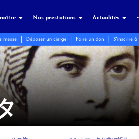
naître
Nos prestations
Actualités
ne messe
Déposer un cierge
Faire un don
S'inscrire à
es
nements
Notre histoire
宿泊
季刊誌
メーション
ン
és
黙想
タ