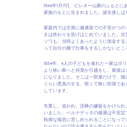
1844年1月7日、ピレネー山脈のふも
家族のもとに生まれました。誕生後しば
家庭内では次第に健康面での不安がつの
きは終わりを告げはじめていました。次
ソワも、当時よくあったように借金する
って自分の腕で仕事をするしかないとこ
1854年、4人の子どもを連れた一家は
より狭い家へと何度か引越をし、最後は
になりました。そこは一部屋だけで、陽
ぐらい悪臭のする、暗くて狭い部屋であ
しています。
失業し、追われ、泥棒の嫌疑をかけられ
いました。ベルナデッタの健康は不安定
執拗な喘息に苦しめられることになって
ならないので読み書きすら知らないとい