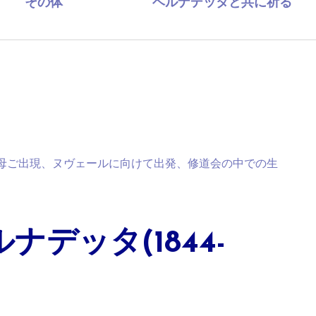
その体
ベルナデッタと共に祈る
母ご出現、ヌヴェールに向けて出発、修道会の中での生
。
デッタ(1844-