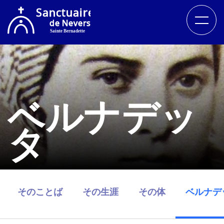
ベルナデッ
タ
そのことば
その生涯
その体
ベルナデ