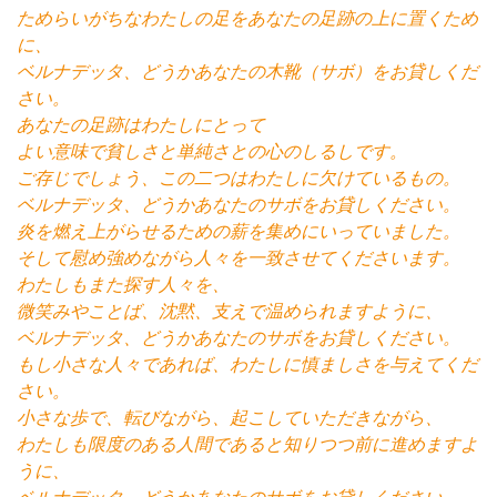
ためらいがちなわたしの足をあなたの足跡の上に置くため
に、
ベルナデッタ、どうかあなたの木靴（サボ）をお貸しくだ
さい。
あなたの足跡はわたしにとって
よい意味で貧しさと単純さとの心のしるしです。
ご存じでしょう、この二つはわたしに欠けているもの。
ベルナデッタ、どうかあなたのサボをお貸しください。
炎を燃え上がらせるための薪を集めにいっていました。
そして慰め強めながら人々を一致させてくださいます。
わたしもまた探す人々を、
微笑みやことば、沈黙、支えで温められますように、
ベルナデッタ、どうかあなたのサボをお貸しください。
もし小さな人々であれば、わたしに慎ましさを与えてくだ
さい。
小さな歩で、転びながら、起こしていただきながら、
わたしも限度のある人間であると知りつつ前に進めますよ
うに、