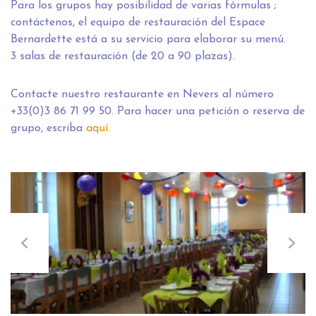
Para los grupos hay posibilidad de varias fórmulas ;
contáctenos, el equipo de restauración del Espace
Bernardette está a su servicio para elaborar su menú.
3 salas de restauración (de 20 a 90 plazas).
Contacte nuestro restaurante en Nevers al número
+33(0)3 86 71 99 50. Para hacer una petición o reserva de
grupo, escriba
aquí
.