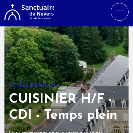
OFFRES D'EMPLOI
CUISINIER H/F -
CDI - Temps plein