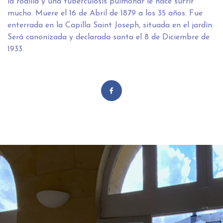
la rodilla y una tuberculosis pulmonar le hace sufrir
mucho. Muere el 16 de Abril de 1879 a los 35 años. Fue
enterrada en la Capilla Saint Joseph, situada en el jardín.
Será canonizada y declarada santa el 8 de Diciembre de
1933.