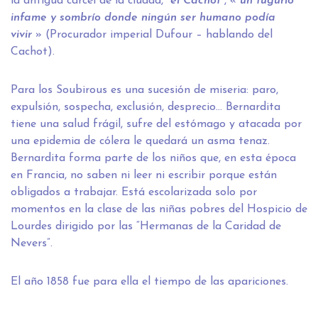
la antigua cárcel de la ciudad, “
el Cachot
”, «
un tugurio
infame y sombrío donde ningún ser humano podía
vivir
» (Procurador imperial Dufour – hablando del
Cachot).
Para los Soubirous es una sucesión de miseria: paro,
expulsión, sospecha, exclusión, desprecio… Bernardita
tiene una salud frágil, sufre del estómago y atacada por
una epidemia de cólera le quedará un asma tenaz.
Bernardita forma parte de los niños que, en esta época
en Francia, no saben ni leer ni escribir porque están
obligados a trabajar. Está escolarizada solo por
momentos en la clase de las niñas pobres del Hospicio de
Lourdes dirigido por las “Hermanas de la Caridad de
Nevers”.
El año 1858 fue para ella el tiempo de las apariciones.