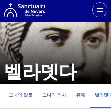
벨라뎃다
그녀의 말들
그녀의 역사
유해
벨라뎃다