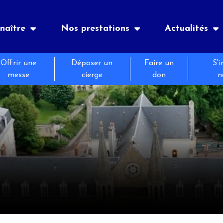
naître
Nos prestations
Actualités
Offrir une
Déposer un
Faire un
S'i
es
nements
Notre histoire
숙박
신문
messe
cierge
don
n
정보
és
피정