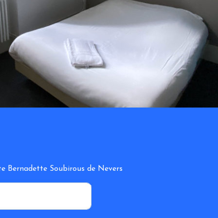
inte Bernadette Soubirous de Nevers
*