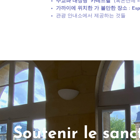
주교좌 대성당 “카테드랄”
(혹은단체 « 
가까이에
위치한
가
볼만한
장소
: Es
관광
안내소
에서 제공하는 것들
Soutenir le san