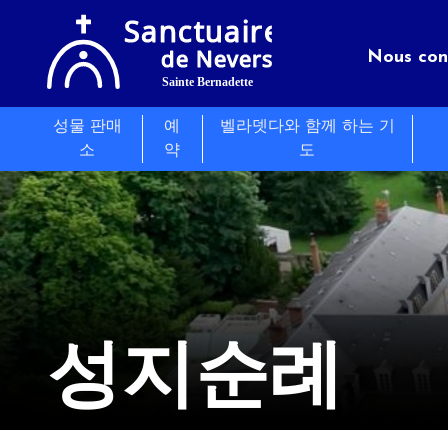
Nous con
성물 판매
예
벨라뎃다와 함께 하는 기
성지
Séminair
Les évé
소
약
도
유익한 
음식
Actualit
성지순례