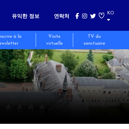
KO
유익한 정보
연락처
nscrire à la
Visite
TV du
벨라뎃다
성지순례
Messes et Temps de prière
ewsletter
virtuelle
sanctuaire
그녀의 말들
Sur les pas de Bernadette
Horaires des messes
그녀의 역사
그룹 성지순례
Temps de prière
유해
개인 성지순례
벨라뎃다와 함께 하는 기도
Pèlerinages jeunes publics
벨라뎃다 곁에서의 봉사활동