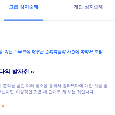
그룹 성지순례
개인 성지순례
들
.
이는
느베르에
머무는
순례객들의
시간에
따라서
조정
다의
발자취
»
에 흔적을 남긴 여러 장소를 통해서 벨라뎃다에 대한 것을 발
신다면, 이상적인 것은 세 단계로 해 보는 것입니다.
 »