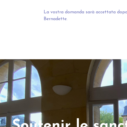
La vostra domanda sarà accettata dopo il
Bernadette.
Soutenir le san