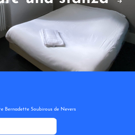
inte Bernadette Soubirous de Nevers
*