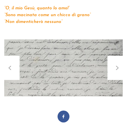
“O, il mio Gesù, quanto lo amo!”
“Sono macinata come un chicco di grano”
“Non dimenticherò nessuno”