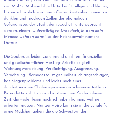
Mühle von Boly verlassen. Sie ziehen mehrmals um und
von Mal zu Mal wird ihre Unterkunft billiger und kleiner,
bis sie schließlich von ihrem Cousin kostenlos in einer der
dunklen und modrigen Zellen des ehemaligen
Gefängnisses der Stadt, dem „Cachot“ untergebracht
werden, einem
„widerwärtigen Dreckloch, in dem kein
Mensch wohnen kann“
, so der Reichsanwalt namens
Dutour.
Die Soubirous leiden zunehmend an ihrem finanziellen
und gesellschaftlichen Abstieg: Arbeitslosigkeit,
Wohnungsverweisung, Verdächtigung, Ausgrenzung,
Verachtung… Bernadette ist gesundheitlich angeschlagen,
hat Magenprobleme und leidet nach einer
durchstandenen Choleraepidemie an schwerem Asthma.
Bernadette zählt zu den französischen Kindern dieser
Zeit, die weder lesen noch schreiben können, weil sie
arbeiten müssen. Nur zeitweise kann sie in die Schule für
arme Mädchen gehen, die die Schwestern der